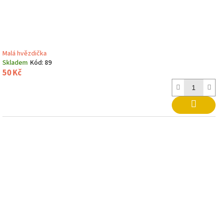
k
t
ů
Malá hvězdička
Skladem
Kód:
89
50 Kč