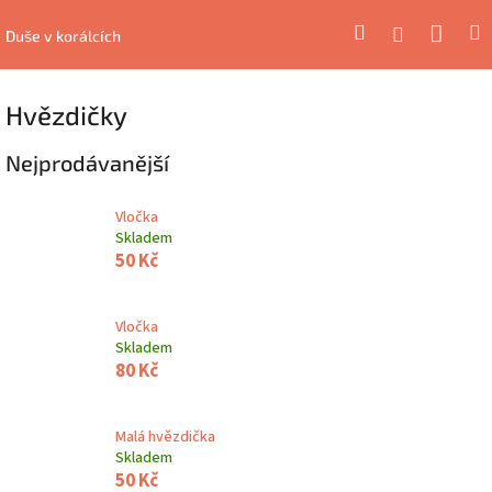
Přejít
Náku
Hledat
M
Přihlášení
na
Duše v korálcích
obsah
koší
Hvězdičky
Nejprodávanější
Vločka
Skladem
50 Kč
Vločka
Skladem
80 Kč
Malá hvězdička
Skladem
50 Kč