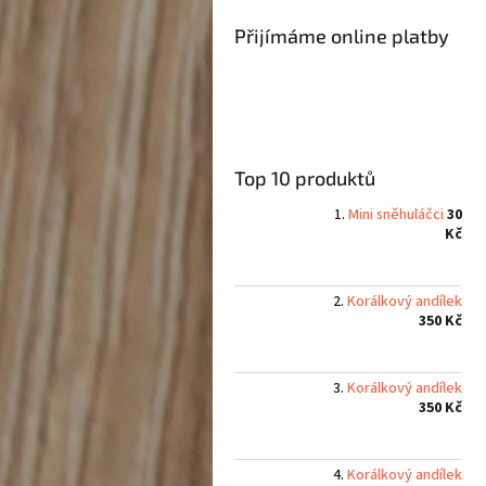
a
n
Přijímáme online platby
e
l
Top 10 produktů
Mini sněhuláčci
30
Kč
Korálkový andílek
350 Kč
Korálkový andílek
350 Kč
Korálkový andílek