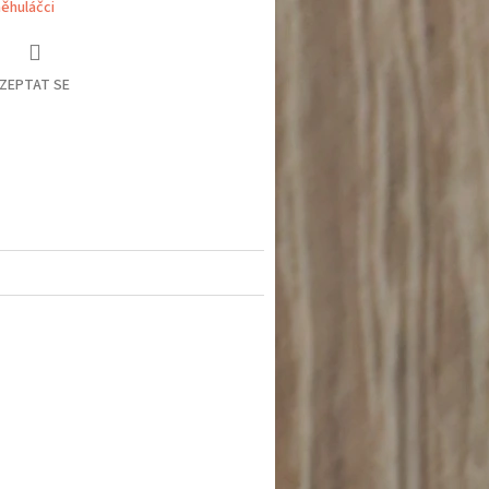
ěhuláčci
ZEPTAT SE
book