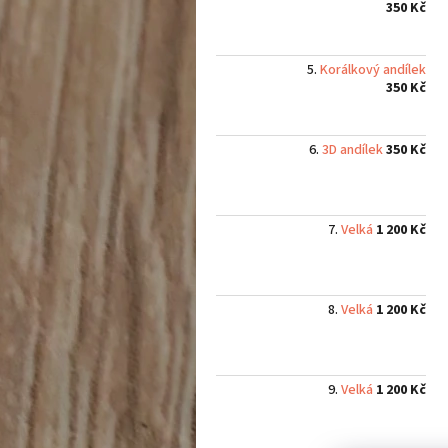
350 Kč
Korálkový andílek
350 Kč
3D andílek
350 Kč
Velká
1 200 Kč
Velká
1 200 Kč
Velká
1 200 Kč