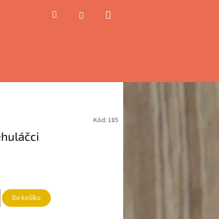
Nákupní
Hledat
Přihlášení
košík
Kód:
185
ěhuláčci
Do košíku