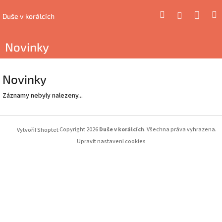
Přejít
Náku
Hledat
M
Přihlášení
na
Duše v korálcích
obsah
koší
Novinky
Novinky
Záznamy nebyly nalezeny...
Z
Copyright 2026
Duše v korálcích
. Všechna práva vyhrazena.
Vytvořil Shoptet
á
p
Upravit nastavení cookies
a
t
í